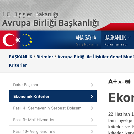
ANA SAYFA
BAŞKANLIK
Giriş Noktanız
Kurumsal Yapı
BAŞKANLIK
/
Birimler
/
Avrupa Birliği ile İlişkiler Genel Müd
Kriterler
Daire Başkanı
Ekon
Ekonomik Kriterler
Fasıl 4- Sermayenin Serbest Dolaşımı
22 Haziran 1
Fasıl 9- Mali Hizmetler
tam üyeliğe 
kriterler ve
Fasıl 16- Vergilendirme
kriterler k