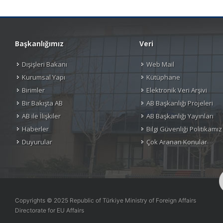
Başkanlığımız
Veri
Dışişleri Bakanı
Web Mail
Kurumsal Yapı
Kütüphane
Birimler
Elektronik Veri Arşivi
Bir Bakışta AB
AB Başkanlığı Projeleri
AB ile İlişkiler
AB Başkanlığı Yayınları
Haberler
Bilgi Güvenliği Politikamız
Duyurular
Çok Aranan Konular
Copyrights © 2025 Republic of Türkiye Ministry of Foreign Affairs
Directorate for EU Affairs