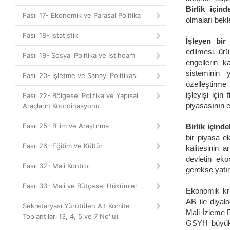
Birlik için
Fasıl 17- Ekonomik ve Parasal Politika
olmaları bek
Fasıl 18- İstatistik
İşleyen bir
edilmesi, ürün
Fasıl 19- Sosyal Politika ve İstihdam
engellerin k
sisteminin y
Fasıl 20- İşletme ve Sanayi Politikası
özelleştirme
işleyişi içi
Fasıl 22- Bölgesel Politika ve Yapısal
piyasasının e
Araçların Koordinasyonu
Fasıl 25- Bilim ve Araştırma
Birlik içind
bir piyasa ek
Fasıl 26- Eğitim ve Kültür
kalitesinin a
devletin ek
Fasıl 32- Mali Kontrol
gerekse yatır
Fasıl 33- Mali ve Bütçesel Hükümler
Ekonomik kri
AB ile diyal
Sekretaryası Yürütülen Alt Komite
Mali İzleme 
Toplantıları (3, 4, 5 ve 7 No'lu)
GSYH büyüklük