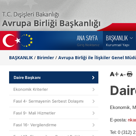
ANA SAYFA
BAŞKANLIK
Giriş Noktanız
Kurumsal Yapı
BAŞKANLIK
/
Birimler
/
Avrupa Birliği ile İlişkiler Genel Müd
G
Daire Başkanı
Dair
Ekonomik Kriterler
Fasıl 4- Sermayenin Serbest Dolaşımı
Ekonomik, M
Fasıl 9- Mali Hizmetler
E-posta:
nka
Fasıl 16- Vergilendirme
Tel: 0 (312) 