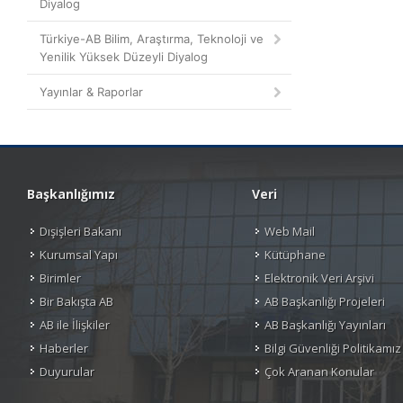
Diyalog
Türkiye-AB Bilim, Araştırma, Teknoloji ve
Yenilik Yüksek Düzeyli Diyalog
Yayınlar & Raporlar
Başkanlığımız
Veri
Dışişleri Bakanı
Web Mail
Kurumsal Yapı
Kütüphane
Birimler
Elektronik Veri Arşivi
Bir Bakışta AB
AB Başkanlığı Projeleri
AB ile İlişkiler
AB Başkanlığı Yayınları
Haberler
Bilgi Güvenliği Politikamız
Duyurular
Çok Aranan Konular