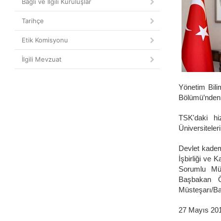
Bağlı ve İlgili Kuruluşlar
Tarihçe
Etik Komisyonu
İlgili Mevzuat
Yönetim Bilim
Bölümü’nden 
TSK'daki hi
Üniversiteleri
Devlet kademe
İşbirliği ve
Sorumlu Müs
Başbakan Öz
Müsteşarı/Ba
27 Mayıs 201