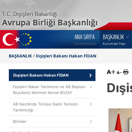
ANA SAYFA
BAŞKANLIK
Giriş Noktanız
Kurumsal Yapı
BAŞKANLIK
/
Dışişleri Bakanı Hakan FİDAN
Dışişleri Bakanı Hakan FİDAN
Dışi
Dışişleri Bakan Yardımcısı ve AB Başkanı
Büyükelçi Mehmet Kemal BOZAY
AB Nezdinde Türkiye Daimi Temsilci
Yardımcılığı
Birimler