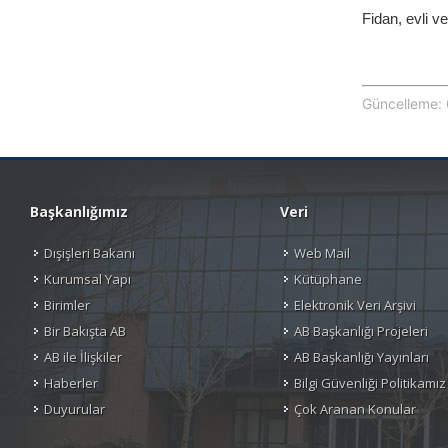
Fidan, evli v
Güncelleme: 
Başkanlığımız
Veri
Dışişleri Bakanı
Web Mail
Kurumsal Yapı
Kütüphane
Birimler
Elektronik Veri Arşivi
Bir Bakışta AB
AB Başkanlığı Projeleri
AB ile İlişkiler
AB Başkanlığı Yayınları
Haberler
Bilgi Güvenliği Politikamız
Duyurular
Çok Aranan Konular