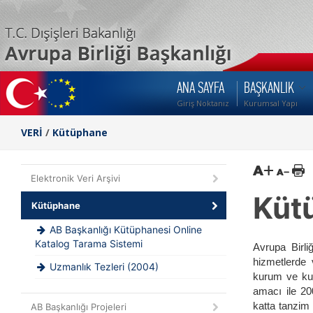
ANA SAYFA
BAŞKANLIK
Giriş Noktanız
Kurumsal Yapı
VERİ
/
Kütüphane
Elektronik Veri Arşivi
Küt
Kütüphane
AB Başkanlığı Kütüphanesi Online
Katalog Tarama Sistemi
Avrupa Birli
hizmetlerde 
Uzmanlık Tezleri (2004)
kurum ve kuru
amacı ile 20
katta tanzim
AB Başkanlığı Projeleri