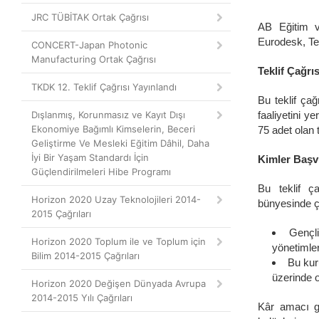
JRC TÜBİTAK Ortak Çağrısı
AB Eğitim v
Eurodesk, Te
CONCERT-Japan Photonic
Manufacturing Ortak Çağrısı
Teklif Çağrı
TKDK 12. Teklif Çağrısı Yayınlandı
Bu teklif çağ
Dışlanmış, Korunmasız ve Kayıt Dışı
faaliyetini y
Ekonomiye Bağımlı Kimselerin, Beceri
75 adet olan 
Geliştirme Ve Mesleki Eğitim Dâhil, Daha
İyi Bir Yaşam Standardı İçin
Kimler Başvu
Güçlendirilmeleri Hibe Programı
Bu teklif ç
Horizon 2020 Uzay Teknolojileri 2014-
bünyesinde ça
2015 Çağrıları
Gençli
Horizon 2020 Toplum ile ve Toplum için
yönetimler
Bilim 2014-2015 Çağrıları
Bu kur
üzerinde o
Horizon 2020 Değişen Dünyada Avrupa
2014-2015 Yılı Çağrıları
Kâr amacı gü