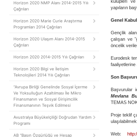
kulüpleri ve
Horizon 2020 NMP Alanı 2014-2015 Yılı
yapıların ba
Çağrıları
Genel Kabul 
Horizon 2020 Marie Curie Araştırma
Programları 2014 Çağrıları
Gençlik alan
Horizon 2020 Ulaşım Alanı 2014-2015
çalışan ve "
Çağrıları
öncelik verile
Horizon 2020 2014-2015 Yılı Çağrıları
Eurodesk tem
faaliyetlerin
Horizon 2020 Bilgi ve İletişim
Teknolojileri 2014 Yılı Çağrıları
Son Başvuru
“Avrupa Birliği Genelinde Sosyal İçerme
Başvurular i
Ve Yoksulluğun Azaltılması İle Mikro
Mevlana Bu
Finansmanın ve Sosyal Girişimcilik
TEMAS NOKTA
Finansmanının Teşvik Edilmesi
Proje teklif 
Avustralya Büyükelçiliği Doğrudan Yardım
ulaşılabilmek
Programı
Web:
http:
AB “Basın Özgürlüğü ve Hesap