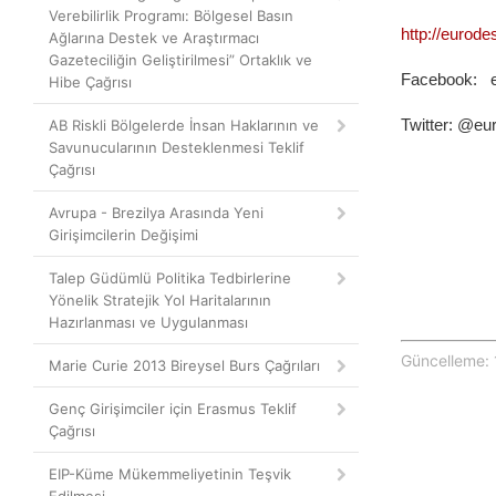
Verebilirlik Programı: Bölgesel Basın
http://eurode
Ağlarına Destek ve Araştırmacı
Gazeteciliğin Geliştirilmesi” Ortaklık ve
Facebook: e
Hibe Çağrısı
Twitter: @eu
AB Riskli Bölgelerde İnsan Haklarının ve
Savunucularının Desteklenmesi Teklif
Çağrısı
Avrupa - Brezilya Arasında Yeni
Girişimcilerin Değişimi
Talep Güdümlü Politika Tedbirlerine
Yönelik Stratejik Yol Haritalarının
Hazırlanması ve Uygulanması
Güncelleme: 
Marie Curie 2013 Bireysel Burs Çağrıları
Genç Girişimciler için Erasmus Teklif
Çağrısı
EIP-Küme Mükemmeliyetinin Teşvik