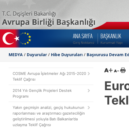
ANA SAYFA
BAŞKANLIK
Giriş Noktanız
Kurumsal Yapı
MEDYA
/
Duyurular
/
Hibe Duyuruları
/
Başvurusu Devam Ed
COSME Avrupa İşletmeler Ağı 2015-2020
Teklif Çağrısı
Eur
2014 Yılı Gençlik Projeleri Destek
Tekl
Programı
Yakın geçmişin analizi, geçiş hukukunun
raporlanması ve araştırmacı gazeteciliğin
geliştirilmesi yoluyla Batı Balkanlar’da
uzlaşma Teklif Çağrısı