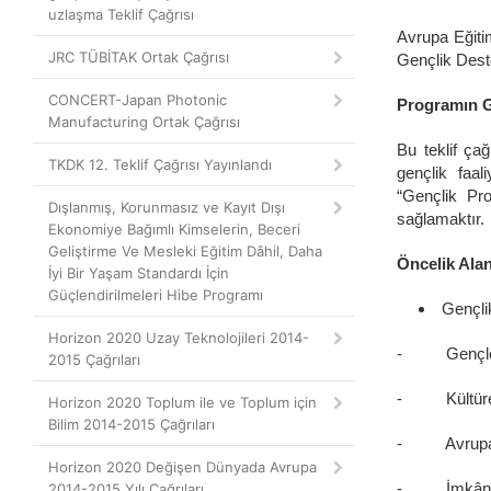
uzlaşma Teklif Çağrısı
Avrupa Eğiti
JRC TÜBİTAK Ortak Çağrısı
Gençlik Deste
CONCERT-Japan Photonic
Programın G
Manufacturing Ortak Çağrısı
Bu teklif ça
TKDK 12. Teklif Çağrısı Yayınlandı
gençlik faal
“Gençlik Pro
Dışlanmış, Korunmasız ve Kayıt Dışı
sağlamaktır.
Ekonomiye Bağımlı Kimselerin, Beceri
Geliştirme Ve Mesleki Eğitim Dâhil, Daha
Öncelik Alan
İyi Bir Yaşam Standardı İçin
Güçlendirilmeleri Hibe Programı
Gençli
Horizon 2020 Uzay Teknolojileri 2014-
- Gençleri
2015 Çağrıları
- Kültürel ç
Horizon 2020 Toplum ile ve Toplum için
Bilim 2014-2015 Çağrıları
- Avrupa v
Horizon 2020 Değişen Dünyada Avrupa
- İmkânları 
2014-2015 Yılı Çağrıları