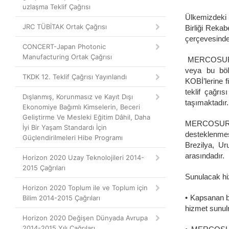
uzlaşma Teklif Çağrısı
Ülkemizdeki 
JRC TÜBİTAK Ortak Çağrısı
Birliği Rekab
çerçevesinde
CONCERT-Japan Photonic
Manufacturing Ortak Çağrısı
MERCOSUR Fik
veya bu bölg
TKDK 12. Teklif Çağrısı Yayınlandı
KOBİ’lerine 
teklif çağr
Dışlanmış, Korunmasız ve Kayıt Dışı
taşımaktadır.
Ekonomiye Bağımlı Kimselerin, Beceri
Geliştirme Ve Mesleki Eğitim Dâhil, Daha
MERCOSUR 
İyi Bir Yaşam Standardı İçin
desteklenmes
Güçlendirilmeleri Hibe Programı
Brezilya, Ur
arasındadır.
Horizon 2020 Uzay Teknolojileri 2014-
2015 Çağrıları
Sunulacak hiz
Horizon 2020 Toplum ile ve Toplum için
• Kapsanan b
Bilim 2014-2015 Çağrıları
hizmet sunul
Horizon 2020 Değişen Dünyada Avrupa
2014-2015 Yılı Çağrıları