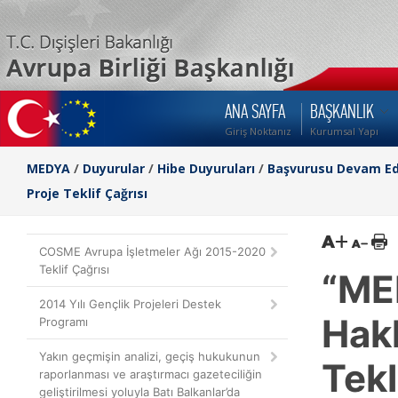
ANA SAYFA
BAŞKANLIK
Giriş Noktanız
Kurumsal Yapı
MEDYA
/
Duyurular
/
Hibe Duyuruları
/
Başvurusu Devam Ed
Proje Teklif Çağrısı
COSME Avrupa İşletmeler Ağı 2015-2020
Teklif Çağrısı
“ME
2014 Yılı Gençlik Projeleri Destek
Hakl
Programı
Yakın geçmişin analizi, geçiş hukukunun
Tekl
raporlanması ve araştırmacı gazeteciliğin
geliştirilmesi yoluyla Batı Balkanlar’da