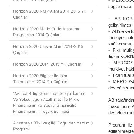
• MERCOSUR b
sağlanması
Horizon 2020 NMP Alanı 2014-2015 Yılı
Çağrıları
• AB KOBİ’l
geliştirilmesi,
Horizon 2020 Marie Curie Araştırma
• AB’de ve k
Programları 2014 Çağrıları
mülkiyet hakl
sağlanması,
Horizon 2020 Ulaşım Alanı 2014-2015
• Fikri mülk
Çağrıları
ilişkin KOBİ’
• MERCOSUR bö
Horizon 2020 2014-2015 Yılı Çağrıları
mülkiyet hakl
• Ticari fuarl
Horizon 2020 Bilgi ve İletişim
• MERCOSUR b
Teknolojileri 2014 Yılı Çağrıları
desteğin sun
“Avrupa Birliği Genelinde Sosyal İçerme
Ve Yoksulluğun Azaltılması İle Mikro
AB tarafında
Finansmanın ve Sosyal Girişimcilik
maksimum AB 
Finansmanının Teşvik Edilmesi
desteklenmes
Avustralya Büyükelçiliği Doğrudan Yardım
Program ile i
Programı
edilebilmekte