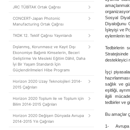
amaçlanmakta
JRC TÜBİTAK Ortak Çağrısı
organizasyon
Sosyal Diyal
CONCERT-Japan Photonic
Diyaloğunu 
Manufacturing Ortak Çağrısı
İşleyişi ve 
TKDK 12. Teklif Çağrısı Yayınlandı
eylemlerin te
Dışlanmış, Korunmasız ve Kayıt Dışı
Tedbirlerin 
Ekonomiye Bağımlı Kimselerin, Beceri
Stratejisind
Geliştirme Ve Mesleki Eğitim Dâhil, Daha
destekleyici n
İyi Bir Yaşam Standardı İçin
Güçlendirilmeleri Hibe Programı
İşçi piyasal
hazırlanması
Horizon 2020 Uzay Teknolojileri 2014-
sağlık ve güv
2015 Çağrıları
eşitliği, ayr
ilgili mücad
Horizon 2020 Toplum ile ve Toplum için
tedbirler ve 
Bilim 2014-2015 Çağrıları
Bu amaçlar ç
Horizon 2020 Değişen Dünyada Avrupa
2014-2015 Yılı Çağrıları
1- Avrupa s