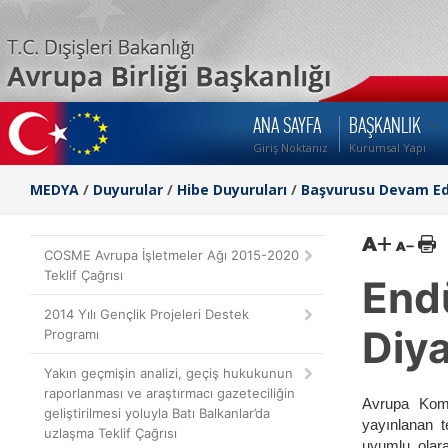
ANA SAYFA
BAŞKANLIK
Giriş Noktanız
Kurumsal Yapı
MEDYA
/
Duyurular
/
Hibe Duyuruları
/
Başvurusu Devam Ed
COSME Avrupa İşletmeler Ağı 2015-2020
Teklif Çağrısı
Endü
2014 Yılı Gençlik Projeleri Destek
Diya
Programı
Yakın geçmişin analizi, geçiş hukukunun
raporlanması ve araştırmacı gazeteciliğin
Avrupa Komi
geliştirilmesi yoluyla Batı Balkanlar’da
yayınlanan t
uzlaşma Teklif Çağrısı
uyumlu olara