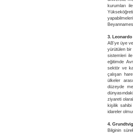
kurumları ile
Yükseköğre
yapabilmele
Beyannamesi 
3. Leonardo
AB'ye üye ve 
yürütülen bir
sistemleri il
eğitimde Av
sektör ve ka
çalışan hare
ülkeler ara
düzeyde mes
dünyasındaki 
ziyareti olar
kişilik sahi
idareler olmu
4. Grundtvi
Bilginin sür