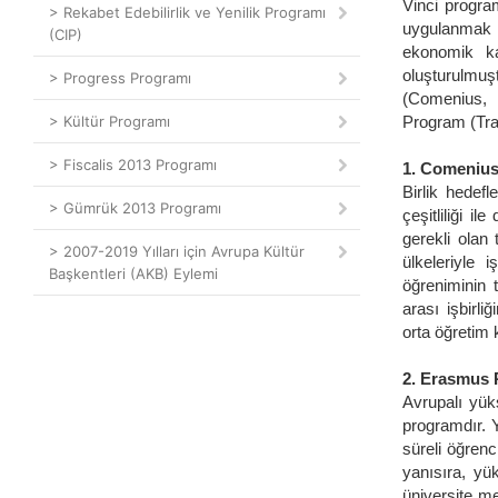
Vinci progra
> Rekabet Edebilirlik ve Yenilik Programı
uygulanmak ü
(CIP)
ekonomik ka
oluşturulmuş
> Progress Programı
(Comenius, 
> Kültür Programı
Program (Tra
> Fiscalis 2013 Programı
1. Comenius
Birlik hedefl
> Gümrük 2013 Programı
çeşitliliği i
gerekli olan
> 2007-2019 Yılları için Avrupa Kültür
ülkeleriyle i
Başkentleri (AKB) Eylemi
öğreniminin t
arası işbirl
orta öğretim k
2. Erasmus 
Avrupalı yüks
programdır. Y
süreli öğrenc
yanısıra, yü
üniversite me