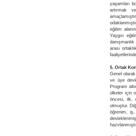
yaşamları boy
artırmak v
amaçlamıştır.
odaklanmıştı
eğitim alanı
Yaygın eğiti
danışmanlık v
arası ortaklı
faaliyetlerin
5. Ortak Ko
Genel olarak 
ve üye devle
Program altın
ülkeler için 
öncesi, ilk,
olmuştur. Di
öğrenim, iş,
desteklenmi
hazırlanmıştı