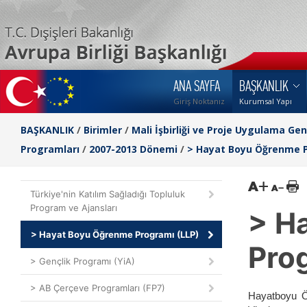
ANA SAYFA
BAŞKANLIK
Giriş Noktanız
Kurumsal Yapı
BAŞKANLIK
/
Birimler
/
Mali İşbirliği ve Proje Uygulama Ge
Programları
/
2007-2013 Dönemi
/
> Hayat Boyu Öğrenme P
Türkiye'nin Katılım Sağladığı Topluluk
Program ve Ajansları
> H
> Hayat Boyu Öğrenme Programı (LLP)
Pro
> Gençlik Programı (YiA)
> AB Çerçeve Programları (FP7)
Hayatboyu Ö