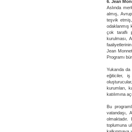
6. Jean Mon
Aslında mer
almış, Avrup
teşvik etmiş
odaklanmış k
çok taraflı 
kurulması, A
faaliyetleri
Jean Monnet
Programı büny
Yukarıda da 
eğiticiler, 
oluşturucula
kurumları, k
katılımına aç
Bu programla
vatandaşı, 
olmaktadır. 
toplumuna ula
kalkınmaya v