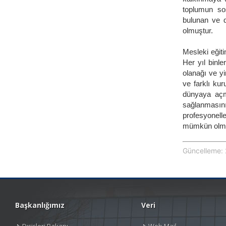
toplumun so
bulunan ve d
olmuştur.
Mesleki eğiti
Her yıl binl
olanağı ve y
ve farklı ku
dünyaya açm
sağlanmasın
profesyonell
mümkün olmu
Güncelleme: 
Başkanlığımız
Veri