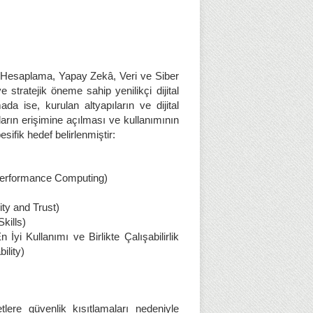
 Hesaplama, Yapay Zekâ, Veri ve Siber
ve stratejik öneme sahip yenilikçi dijital
mada ise, kurulan altyapıların ve dijital
ların erişimine açılması ve kullanımının
ifik hedef belirlenmiştir:
Performance Computing)
ty and Trust)
Skills)
 İyi Kullanımı ve Birlikte Çalışabilirlik
ility)
tlere güvenlik kısıtlamaları nedeniyle