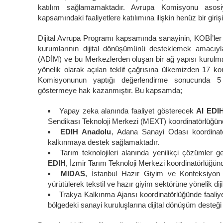
katılım sağlamamaktadır. Avrupa Komisyonu asosiye
kapsamındaki faaliyetlere katılımına ilişkin henüz bir gir
Dijital Avrupa Programı kapsamında sanayinin, KOBİ’ler
kurumlarının dijital dönüşümünü desteklemek amacıyla
(ADİM) ve bu Merkezlerden oluşan bir ağ yapısı kurulmak
yönelik olarak açılan teklif çağrısına ülkemizden 17
Komisyonunun yaptığı değerlendirme sonucunda 5
göstermeye hak kazanmıştır. Bu kapsamda;
Yapay zeka alanında faaliyet gösterecek
AI EDI
Sendikası Teknoloji Merkezi (MEXT) koordinatörlüğün
EDIH Anadolu
, Adana Sanayi Odası koordinatö
kalkınmaya destek sağlamaktadır.
Tarım teknolojileri alanında yenilikçi çözümler g
EDIH
, İzmir Tarım Teknoloji Merkezi koordinatörlüğün
MIDAS
, İstanbul Hazır Giyim ve Konfeksiyon İh
yürütülerek tekstil ve hazır giyim sektörüne yönelik diji
Trakya Kalkınma Ajansı koordinatörlüğünde faali
bölgedeki sanayi kuruluşlarına dijital dönüşüm desteği