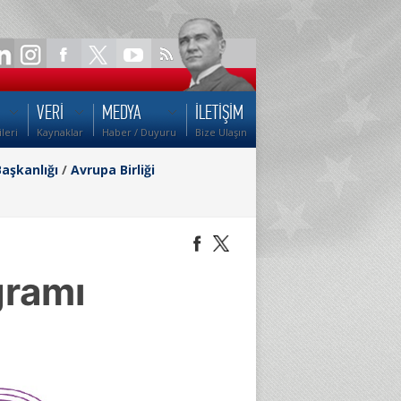
VERİ
MEDYA
İLETİŞİM
ileri
Kaynaklar
Haber / Duyuru
Bize Ulaşın
Başkanlığı
/
Avrupa Birliği
gramı