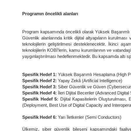
Programın öncelikli alanları
Program kapsamında öncelikli olarak Yüksek Başarımlı
Güvenlik alanlarında kritik dijital altyapıların kurulması 
teknolojilerin geliştirilmesi desteklenecektir. İkinci aşa
teknolojilerin KOBİ’lerin, kamu kurumlarının ve vatandaş
yaygınlaştırılması hedeflenmektedir. Bu kapsamda altı spes
Spesifik Hedef 1:
Yüksek Başarımlı Hesaplama (High 
Spesifik Hedef 2:
Yapay Zekâ (Artificial Intelligence)
Spesifik Hedef 3:
Siber Güvenlik ve Güven (Cybersecuri
Spesifik Hedef 4:
İleri Dijital Beceriler (Advanced Digital 
Spesifik Hedef 5:
Dijital Kapasitelerin Oluşturulması, En
(Deployment, Best Use of Digital Capacity and Interoperab
Spesifik Hedef 6:
Yarı İletkenler (Semi Conductors)
Ülkemiz, siber güvenlik bileşeni kapsamındaki faaliye