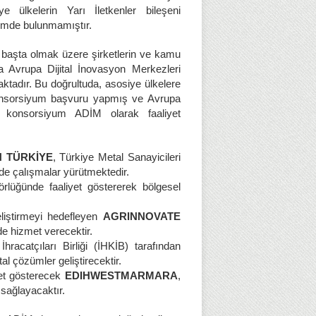
 ülkelerin Yarı İletkenler bileşeni
işimde bulunmamıştır.
 başta olmak üzere şirketlerin ve kamu
 Avrupa Dijital İnovasyon Merkezleri
tadır. Bu doğrultuda, asosiye ülkelere
 konsorsiyum başvuru yapmış ve Avrupa
 konsorsiyum ADİM olarak faaliyet
H TÜRKİYE
, Türkiye Metal Sanayicileri
de çalışmalar yürütmektedir.
rlüğünde faaliyet göstererek bölgesel
eliştirmeyi hedefleyen
AGRINNOVATE
de hizmet verecektir.
racatçıları Birliği (İHKİB) tarafından
tal çözümler geliştirecektir.
yet gösterecek
EDIHWESTMARMARA
,
 sağlayacaktır.