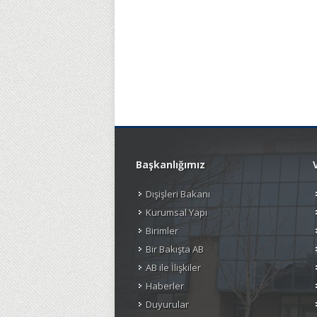
Başkanlığımız
Dışişleri Bakanı
Kurumsal Yapı
Birimler
Bir Bakışta AB
AB ile İlişkiler
Haberler
Duyurular