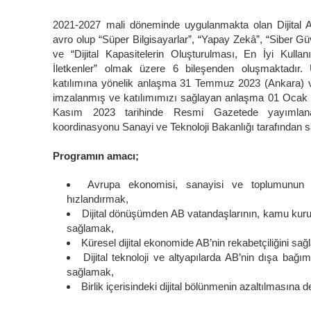
2021-2027 mali döneminde uygulanmakta olan Dijital A
avro olup “Süper Bilgisayarlar”, “Yapay Zekâ”, “Siber Güve
ve “Dijital Kapasitelerin Oluşturulması, En İyi Kullanı
İletkenler” olmak üzere 6 bileşenden oluşmaktadır. 
katılımına yönelik anlaşma 31 Temmuz 2023 (Ankara) v
imzalanmış ve katılımımızı sağlayan anlaşma 01 Ocak 2
Kasım 2023 tarihinde Resmi Gazetede yayımlanar
koordinasyonu Sanayi ve Teknoloji Bakanlığı tarafından 
Programın amacı;
Avrupa ekonomisi, sanayisi ve toplumunun 
hızlandırmak,
Dijital dönüşümden AB vatandaşlarının, kamu kurum
sağlamak,
Küresel dijital ekonomide AB’nin rekabetçiliğini sa
Dijital teknoloji ve altyapılarda AB’nin dışa bağıml
sağlamak,
Birlik içerisindeki dijital bölünmenin azaltılmasına 