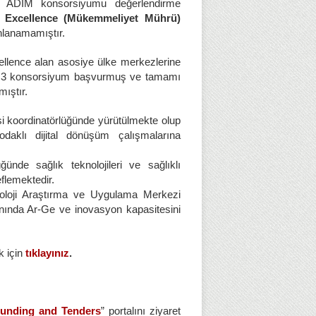
 4 ADİM konsorsiyumu değerlendirme
f Excellence (Mükemmeliyet Mührü)
nlanamamıştır.
ellence alan asosiye ülke merkezlerine
den 3 konsorsiyum başvurmuş ve tamamı
ıştır.
si koordinatörlüğünde yürütülmekte olup
aklı dijital dönüşüm çalışmalarına
ğünde sağlık teknolojileri ve sağlıklı
eflemektedir.
noloji Araştırma ve Uygulama Merkezi
anında Ar-Ge ve inovasyon kapasitesini
k için
tıklayınız
.
unding and Tenders
” portalını ziyaret