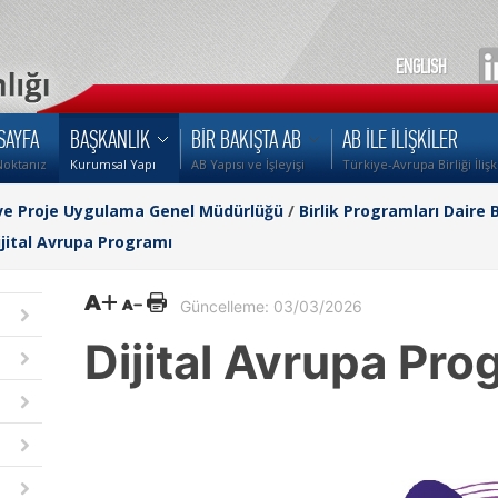
ENGLISH
SAYFA
BAŞKANLIK
BİR BAKIŞTA AB
AB İLE İLİŞKİLER
Noktanız
Kurumsal Yapı
AB Yapısı ve İşleyişi
Türkiye-Avrupa Birliği İlişk
ği ve Proje Uygulama Genel Müdürlüğü
/
Birlik Programları Daire 
ijital Avrupa Programı
Güncelleme: 03/03/2026
Dijital Avrupa Pro