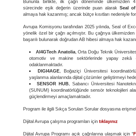
Bununla birlikte, ilk çağrı döneminde ülkemizden
sürecinde eşik değerin üzerinde puan alarak
Seal o
almaya hak kazanmış; ancak bütçe kısıtları nedeniyle fo
Avrupa Komisyonu tarafından 2025 yılında, Seal of Exc
yönelik özel bir çağrı açılmıştır. Bu çağrıya ülkemiz
başarılı bulunarak doğrudan AB hibesi almaya hak kazanm
AI4GTech Anatolia
, Orta Doğu Teknik Üniversite
otomotiv ve makine sektörlerinde yapay zekâ od
odaklanmaktadır.
DIGI4AGE
, Boğaziçi Üniversitesi koordinatörlü
yaşlanma alanlarında dijital çözümler geliştirmeyi hed
SENSOR HUB
, Sabancı Üniversitesi Nanotek
(SUNUM) koordinatörlüğünde sensör teknolojileri al
güçlendirmeyi amaçlamaktadır.
Program ile ilgili Sıkça Sorulan Sorular dosyasına erişme
Dijital Avrupa çalışma programları için
tıklayınız
Dijital Avrupa Programı açık çağrılarına ulaşmak için “
F