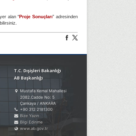
yer alan “
Proje Sonuçları
” adresinden
ilirsiniz.
T.C. Dışişleri Bakanlığı
AB Başkanlığı
Mustafa Kemal Mahallesi
2082.Cadde No: 5
Çankaya / ANKARA
+90 312 2181300
Bize Yazın
Bilgi Edinme
www.ab.gov.tr