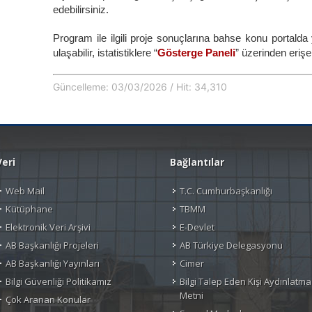
edebilirsiniz.
Program ile ilgili proje sonuçlarına bahse konu portalda 
ulaşabilir, istatistiklere “
Gösterge Paneli
” üzerinden erişeb
Güncelleme: 03/03/2026 / Hit: 34,310
Veri
Bağlantılar
Web Mail
T.C. Cumhurbaşkanlığı
Kütüphane
TBMM
Elektronik Veri Arşivi
E-Devlet
AB Başkanlığı Projeleri
AB Türkiye Delegasyonu
AB Başkanlığı Yayınları
Cimer
Bilgi Güvenliği Politikamız
Bilgi Talep Eden Kişi Aydınlatma
Metni
Çok Aranan Konular