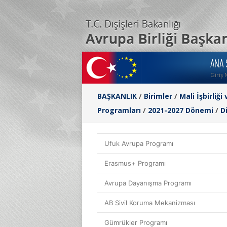
ANA 
Giriş 
BAŞKANLIK
/
Birimler
/
Mali İşbirli
Programları
/
2021-2027 Dönemi
/
D
Ufuk Avrupa Programı
Erasmus+ Programı
Avrupa Dayanışma Programı
AB Sivil Koruma Mekanizması
Gümrükler Programı