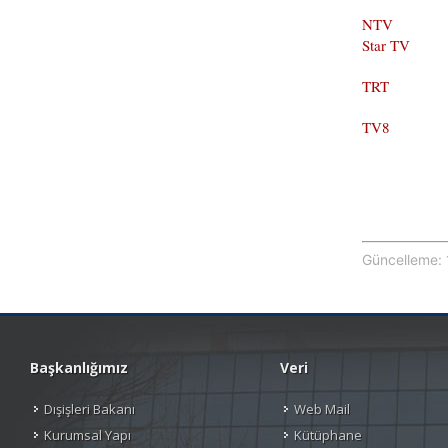
NTV
Star TV
TRT
TV8
Güncelleme: 
Başkanlığımız
Veri
Dışişleri Bakanı
Web Mail
Kurumsal Yapı
Kütüphane