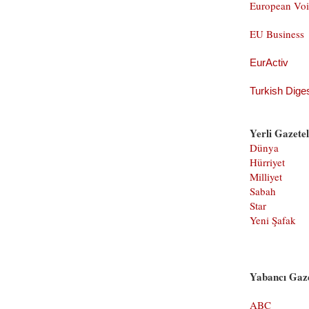
European Vo
EU Business
EurActiv
Turkish Dige
Yerli Gazete
Dünya
Hürriyet
Milliyet
Sabah
Star
Yeni Şafak
Yabancı Gaze
ABC