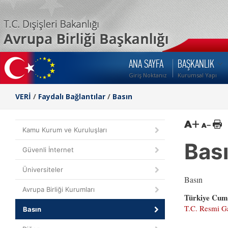
ANA SAYFA
BAŞKANLIK
Giriş Noktanız
Kurumsal Yapı
VERİ
/
Faydalı Bağlantılar
/
Basın
Kamu Kurum ve Kuruluşları
Bas
Güvenli İnternet
Üniversiteler
Basın
Avrupa Birliği Kurumları
Türkiye Cumh
T.C. Resmi G
Basın