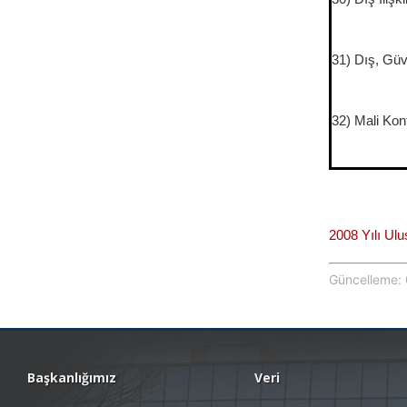
31) Dış, Güv
32) Mali Kon
2008 Yılı Ul
Güncelleme: 
Başkanlığımız
Veri