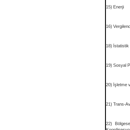
15) Enerji
16) Vergilen
18) İstatistik
19) Sosyal P
20) İşletme 
21) Trans-Av
22) Bölgese
Koordinasy