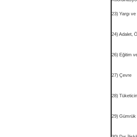
23) Yargı ve
24) Adalet, 
26) Eğitim v
27) Çevre
28) Tüketici
29) Gümrük B
30) Dış İlişki