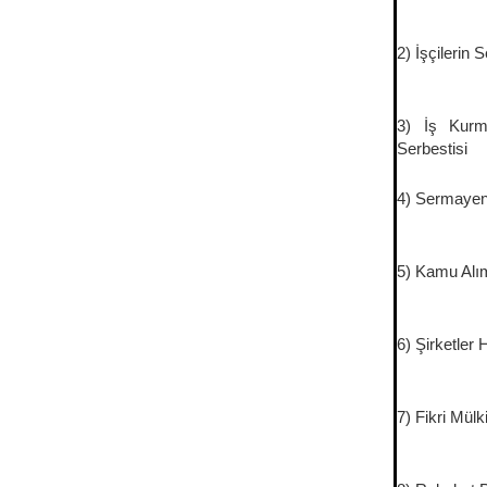
2) İşçilerin
3) İş Kur
Serbestisi
4) Sermayen
5) Kamu Alım
6) Şirketler
7) Fikri Mül