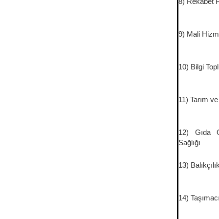
8) Rekabet P
9) Mali Hizm
10) Bilgi T
11) Tarım ve
12) Gıda Gü
Sağlığı
13) Balıkçılı
14) Taşımacıl