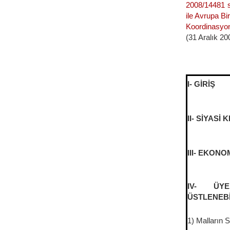
2008/14481 s
ile Avrupa Bi
Koordinasyon
(31 Aralık 2
I- GİRİŞ
II- SİYASİ
III- EKON
IV- ÜYE
ÜSTLENEB
1) Malların 