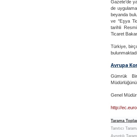
Gazete’de yay
de uygulamay
beyanda bulu
ve “Eşya Tic
tarihli Resm
Ticaret Bakan
Türkiye, birç
bulunmaktadı
Avrupa Kom
Gümrük Bir
Müdürlüğünün
Genel Müdürlükl
http://ec.eu
Tarama Toplan
Tanıtıcı Taram
Ayrıntılı Tara