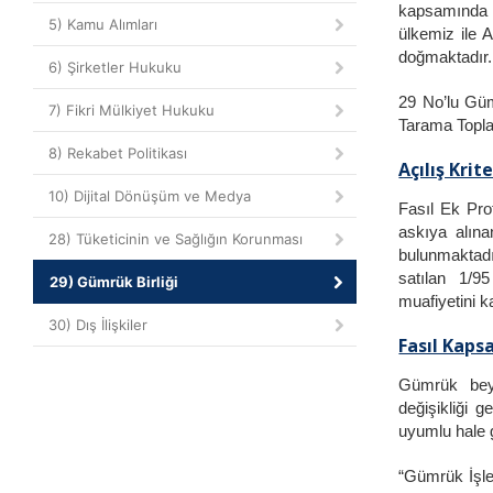
kapsamında d
5) Kamu Alımları
ülkemiz ile 
doğmaktadır.
6) Şirketler Hukuku
29 No’lu Gümr
7) Fikri Mülkiyet Hukuku
Tarama Toplan
8) Rekabet Politikası
Açılış Krite
10) Dijital Dönüşüm ve Medya
Fasıl Ek Pro
askıya alınan
28) Tüketicinin ve Sağlığın Korunması
bulunmaktadı
satılan 1/9
29) Gümrük Birliği
muafiyetini ka
30) Dış İlişkiler
Fasıl Kaps
Gümrük beya
değişikliği g
uyumlu hale g
“Gümrük İşle