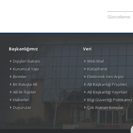
Güncelleme: 
Başkanlığımız
Veri
Dışişleri Bakanı
Web Mail
Kurumsal Yapı
Kütüphane
Birimler
Elektronik Veri Arşivi
Bir Bakışta AB
AB Başkanlığı Projeleri
AB ile İlişkiler
AB Başkanlığı Yayınları
Haberler
Bilgi Güvenliği Politikamız
Duyurular
Çok Aranan Konular