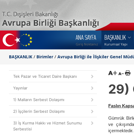
ANA SAYFA
BAŞKANLIK
Giriş Noktanız
Kurumsal Yapı
BAŞKANLIK
/
Birimler
/
Avrupa Birliği ile İlişkiler Genel Müd
G
Tek Pazar ve Ticaret Daire Başkanı
29) 
Yayınlar
1) Malların Serbest Dolaşımı
Faslın Kaps
2) İşçilerin Serbest Dolaşımı
Gümrük Birli
3) İş Kurma Hakkı ve Hizmet Sunumu
ve çıkışında
Serbestisi
içermektedir