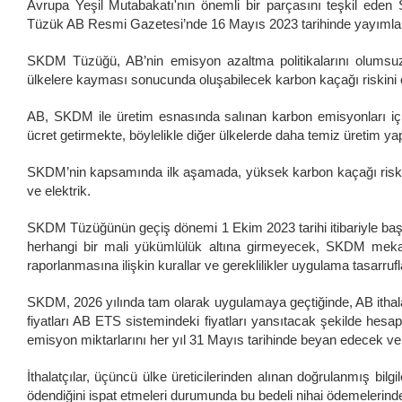
Avrupa Yeşil Mutabakatı'nın önemli bir parçasını teşkil ede
Tüzük AB Resmi Gazetesi’nde 16 Mayıs 2023 tarihinde yayımlan
SKDM Tüzüğü, AB’nin emisyon azaltma politikalarını olumsuz et
ülkelere kayması sonucunda oluşabilecek karbon kaçağı riskini
AB, SKDM ile üretim esnasında salınan karbon emisyonları için
ücret getirmekte, böylelikle diğer ülkelerde daha temiz üretim ya
SKDM’nin kapsamında ilk aşamada, yüksek karbon kaçağı riski 
ve elektrik.
SKDM Tüzüğünün geçiş dönemi 1 Ekim 2023 tarihi itibariyle başl
herhangi bir mali yükümlülük altına girmeyecek, SKDM mekani
raporlanmasına ilişkin kurallar ve gereklilikler uygulama tasarruf
SKDM, 2026 yılında tam olarak uygulamaya geçtiğinde, AB ithalatçı
fiyatları AB ETS sistemindeki fiyatları yansıtacak şekilde hesapla
emisyon miktarlarını her yıl 31 Mayıs tarihinde beyan edecek ve 
İthalatçılar, üçüncü ülke üreticilerinden alınan doğrulanmış bilgi
ödendiğini ispat etmeleri durumunda bu bedeli nihai ödemelerinde