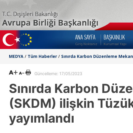
ANA SAYFA
BAŞKANLIK
Giriş Noktanız
Kurumsal Yapı
MEDYA
/
Tüm Haberler
/
Sınırda Karbon Düzenleme Mekani
Güncelleme: 17/05/2023
Sınırda Karbon Düz
(SKDM) ilişkin Tüzü
yayımlandı