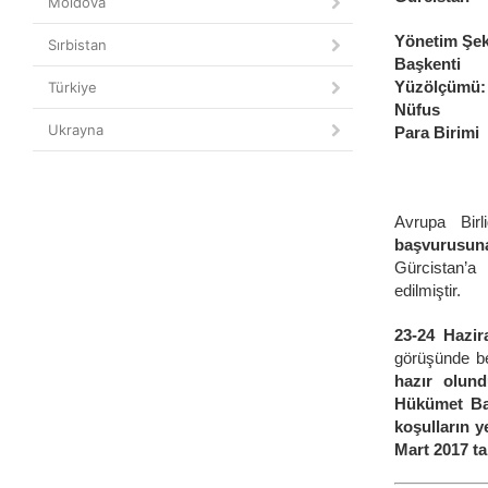
Moldova
Yöneti
Sırbistan
Başkenti
Yüzölçümü:
Türkiye
Nüfus
Ukrayna
Para Birimi
Avrupa Birl
başvurusun
Gürcistan’a 
edilmiştir.
23-24 Hazi
görüşünde bel
hazır olund
Hükümet Ba
koşulların ye
Mart 2017 ta