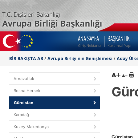
ANA SAYFA
BAŞKANLIK
Giriş Noktanız
Kurumsal Yapı
BİR BAKIŞTA AB
/
Avrupa Birliği'nin Genişlemesi
/
Aday Ülke
Arnavutluk
Gür
Bosna Hersek
Gürcistan
Karadağ
Kuzey Makedonya
Gürcistan