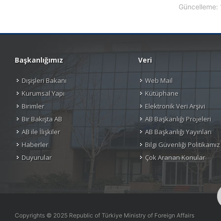
Güncelleme: 
Başkanlığımız
Veri
Dışişleri Bakanı
Web Mail
Kurumsal Yapı
Kütüphane
Birimler
Elektronik Veri Arşivi
Bir Bakışta AB
AB Başkanlığı Projeleri
AB ile İlişkiler
AB Başkanlığı Yayınları
Haberler
Bilgi Güvenliği Politikamız
Duyurular
Çok Aranan Konular
Copyrights © 2025 Republic of Türkiye Ministry of Foreign Affairs