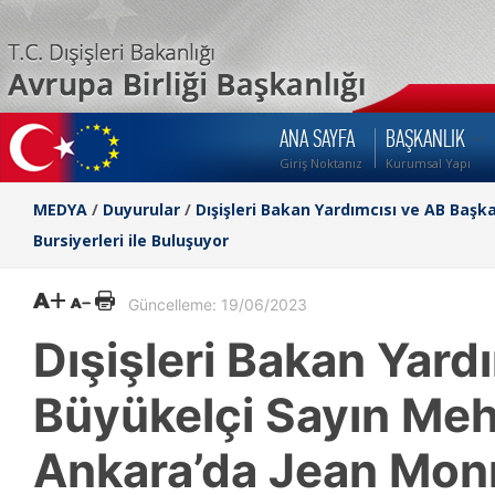
ANA SAYFA
BAŞKANLIK
Giriş Noktanız
Kurumsal Yapı
MEDYA
/
Duyurular
/
Dışişleri Bakan Yardımcısı ve AB Ba
Bursiyerleri ile Buluşuyor
Güncelleme: 19/06/2023
Dışişleri Bakan Yard
Büyükelçi Sayın Me
Ankara’da Jean Monne