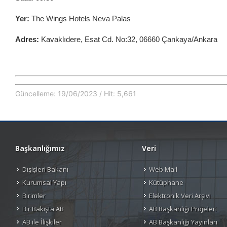
Yer:
The Wings Hotels Neva Palas
Adres:
Kavaklıdere, Esat Cd. No:32, 06660 Çankaya/Ankara
Güncelleme: 19/06/2023 / Hit: 5,661
Başkanlığımız
Veri
Dışişleri Bakanı
Web Mail
Kurumsal Yapı
Kütüphane
Birimler
Elektronik Veri Arşivi
Bir Bakışta AB
AB Başkanlığı Projeleri
AB ile İlişkiler
AB Başkanlığı Yayınları