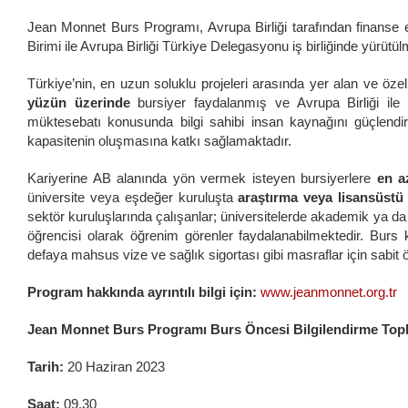
Jean Monnet Burs Programı, Avrupa Birliği tarafından finanse e
Birimi ile Avrupa Birliği Türkiye Delegasyonu iş birliğinde yürütül
Türkiye’nin, en uzun soluklu projeleri arasında yer alan ve ö
yüzün üzerinde
bursiyer faydalanmış ve Avrupa Birliği ile 
müktesebatı konusunda bilgi sahibi insan kaynağını güçlendir
kapasitenin oluşmasına katkı sağlamaktadır.
Kariyerine AB alanında yön vermek isteyen bursiyerlere
en a
üniversite veya eşdeğer kuruluşta
araştırma veya lisansüstü
sektör kuruluşlarında çalışanlar; üniversitelerde akademik ya da 
öğrencisi olarak öğrenim görenler faydalanabilmektedir. Burs 
defaya mahsus vize ve sağlık sigortası gibi masraflar için sabit
Program hakkında ayrıntılı bilgi için:
www.jeanmonnet.org.tr
Jean Monnet Burs Programı Burs Öncesi Bilgilendirme Topl
Tarih:
20 Haziran 2023
Saat:
09.30