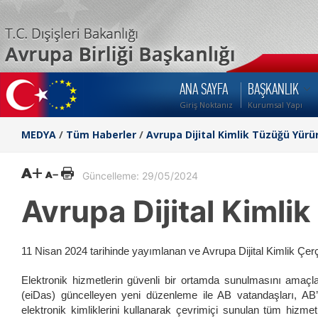
ANA SAYFA
BAŞKANLIK
Giriş Noktanız
Kurumsal Yapı
MEDYA
/
Tüm Haberler
/
Avrupa Dijital Kimlik Tüzüğü Yürür
Güncelleme: 29/05/2024
Avrupa Dijital Kimli
11 Nisan 2024 tarihinde yayımlanan ve Avrupa Dijital Kimlik Çerçe
Elektronik hizmetlerin güvenli bir ortamda sunulmasını amaçl
(eiDas) güncelleyen yeni düzenleme ile AB vatandaşları, AB’
elektronik kimliklerini kullanarak çevrimiçi sunulan tüm hizmet