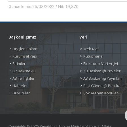
Güncelleme: 25/03/2022 / Hit: 19,870
Başkanlığımız
Veri
Dışişleri Bakanı
Web Mail
Kurumsal Yapı
Kütüphane
Birimler
Elektronik Veri Arşivi
Bir Bakışta AB
AB Başkanlığı Projeleri
AB ile İlişkiler
AB Başkanlığı Yayınları
Haberler
Bilgi Güvenliği Politikamız
Duyurular
Çok Aranan Konular
Copyrights © 2025 Republic of Türkiye Ministry of Foreign Affairs