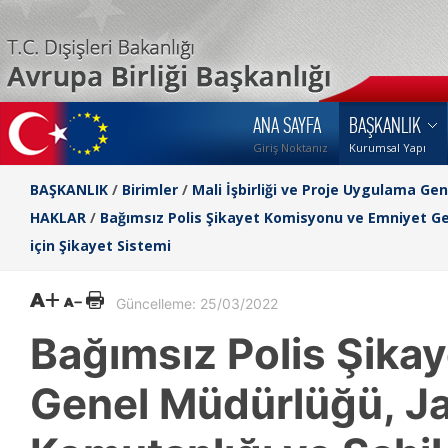
ANA SAYFA
BAŞKANLIK
Giriş Noktanız
Kurumsal Yapı
BAŞKANLIK
/
Birimler
/
Mali İşbirliği ve Proje Uygulama Ge
HAKLAR
/
Bağımsız Polis Şikayet Komisyonu ve Emniyet Ge
için Şikayet Sistemi
Güncelleme: 25/03/2022
Bağımsız Polis Şika
Genel Müdürlüğü, J