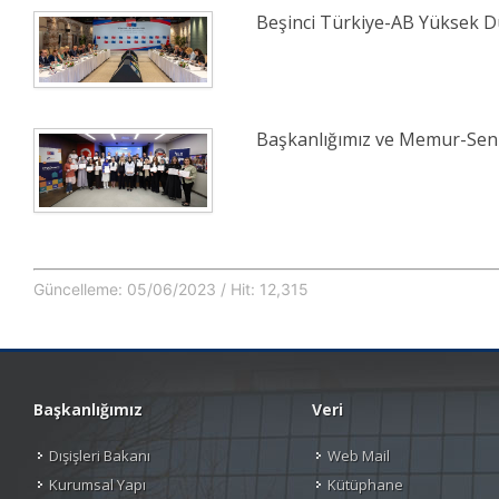
Beşinci Türkiye-AB Yüksek Dü
Başkanlığımız ve Memur-Sen İ
Güncelleme: 05/06/2023 / Hit: 12,315
Başkanlığımız
Veri
Dışişleri Bakanı
Web Mail
Kurumsal Yapı
Kütüphane