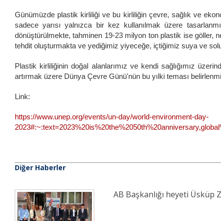
Günümüzde plastik kirliliği ve bu kirliliğin çevre, sağlık ve eko
sadece yarısı yalnızca bir kez kullanılmak üzere tasarlanmı
dönüştürülmekte, tahminen 19-23 milyon ton plastik ise göller, neh
tehdit oluşturmakta ve yediğimiz yiyeceğe, içtiğimiz suya ve s
Plastik kirliliğinin doğal alanlarımız ve kendi sağlığımız üzerin
artırmak üzere Dünya Çevre Günü'nün bu yılki teması belirlenmiş
Link:
https://www.unep.org/events/un-day/world-environment-day-
2023#:~:text=2023%20is%20the%2050th%20anniversary,globa
Diğer Haberler
AB Başkanlığı heyeti Üsküp Z