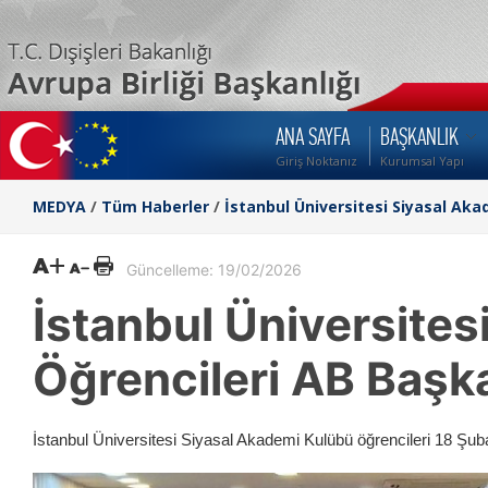
ANA SAYFA
BAŞKANLIK
Giriş Noktanız
Kurumsal Yapı
MEDYA
/
Tüm Haberler
/
İstanbul Üniversitesi Siyasal Akad
Güncelleme: 19/02/2026
İstanbul Üniversite
Öğrencileri AB Başkan
İstanbul Üniversitesi Siyasal Akademi Kulübü öğrencileri 18 Şubat