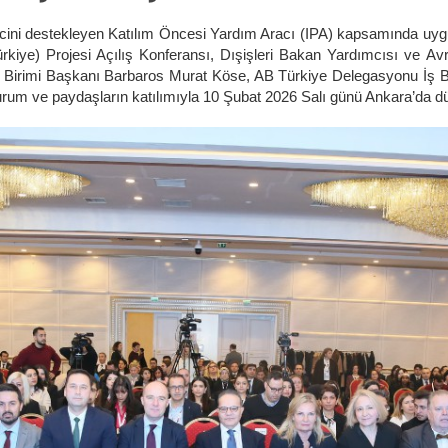
recini destekleyen Katılım Öncesi Yardım Aracı (IPA) kapsamında uy
kiye) Projesi Açılış Konferansı, Dışişleri Bakan Yardımcısı ve Av
 Birimi Başkanı Barbaros Murat Köse, AB Türkiye Delegasyonu İş B
i kurum ve paydaşların katılımıyla 10 Şubat 2026 Salı günü Ankara’da d