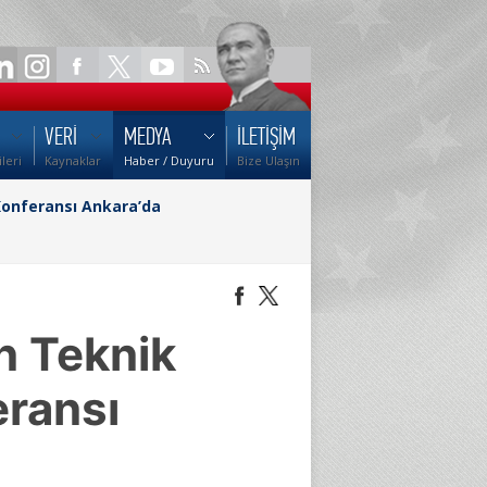
VERİ
MEDYA
İLETİŞİM
ileri
Kaynaklar
Haber / Duyuru
Bize Ulaşın
 Konferansı Ankara’da
n Teknik
eransı