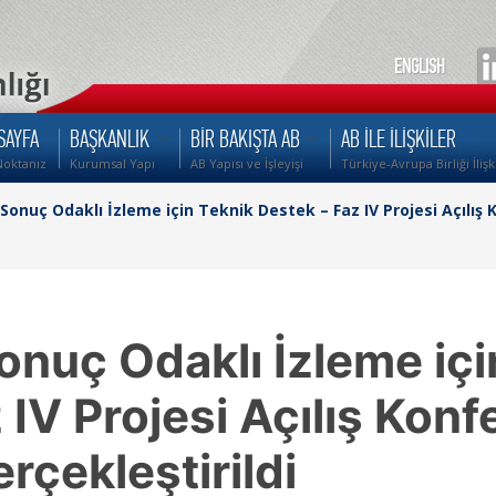
ENGLISH
SAYFA
BAŞKANLIK
BİR BAKIŞTA AB
AB İLE İLİŞKİLER
Noktanız
Kurumsal Yapı
AB Yapısı ve İşleyişi
Türkiye-Avrupa Birliği İlişk
Sonuç Odaklı İzleme için Teknik Destek – Faz IV Projesi Açılış
onuç Odaklı İzleme içi
 IV Projesi Açılış Konf
rçekleştirildi