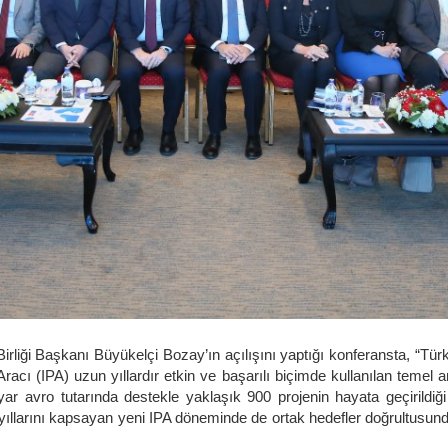
liği Başkanı Büyükelçi Bozay’ın açılışını yaptığı konferansta, “Türkiye
acı (IPA) uzun yıllardır etkin ve başarılı biçimde kullanılan teme
 avro tutarında destekle yaklaşık 900 projenin hayata geçirildiği 
llarını kapsayan yeni IPA döneminde de ortak hedefler doğrultusunda iş