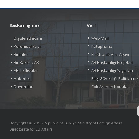
Başkanlığımız
Veri
Dışişleri Bakanı
Web Mail
Kurumsal Yapı
Kütüphane
Birimler
Elektronik Veri Arşivi
Bir Bakışta AB
AB Başkanlığı Projeleri
AB ile İlişkiler
AB Başkanlığı Yayınları
Haberler
Bilgi Güvenliği Politikamız
Duyurular
Çok Aranan Konular
Copyrights © 2025 Republic of Türkiye Ministry of Foreign Affairs
Directorate for EU Affairs