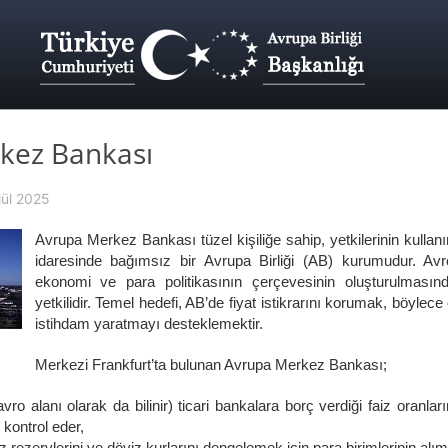
kez Bankası
lül 2025
Avrupa Merkez Bankası tüzel kişiliğe sahip, yetkilerinin kulla
idaresinde bağımsız bir Avrupa Birliği (AB) kurumudur. Av
ekonomi ve para politikasının çerçevesinin oluşturulması
yetkilidir. Temel hedefi, AB’de fiyat istikrarını korumak, böyl
istihdam yaratmayı desteklemektir.
Merkezi Frankfurt’ta bulunan Avrupa Merkez Bankası;
ro alanı olarak da bilinir) ticari bankalara borç verdiği faiz oranları
 kontrol eder,
 rezervlerini ve döviz kurlarını dengelemek için para birimlerinin alım