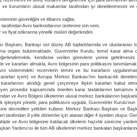
n ve kurumların ulusal makamlar tarafından iyi denetlenmesini ve 
teminin güvenliğini ve itibarını sağlar,
 tarafından Avro banknotlarının üretimine izin verir,
r ve fiyat istikrarına yönelik riskleri değerlendirir.
Başkanı, Bankayı üst düzey AB toplantılarında ve uluslararası top
ma organı bulunmaktadır. Guvernörler Kurulu, temel karar alma 
ğerlendirmekle, kendisine verilen görevlerin yerine getirilmesin
le ve kararları almakla, Avro bölgesinin para politikasını tanımlamakl
vro sistemindeki rezervlerin temini ve bu kararların uygulanması
i kararları içerir) ve Avrupa Merkez Bankası’nın bankacılık denetimi i
ararlarının alındığı genel çerçeveye ilişkin kararları kabul e
meyen prosedür kapsamında önerilen karar taslaklarının tamamını ka
ndan ve Avro Bölgesi ülkelerinin ulusal merkez bankalarının başkanl
işleyişini yönetir, para politikasını uygular, Guvernörler Kurulu’nun t
sine devredilen yetkileri kullanır. Merkez Bankası Başkanı ve Baş
erleri tarafından 8 yıllık dönemler için atanan diğer 4 üyeden oluşur. 
hiptir ve Avro bölgesine katılacak ülkelerin hazırlık sürecine yardı
kan Yardımcısı ile tüm AB ülkelerinin merkez bankaları başkanların