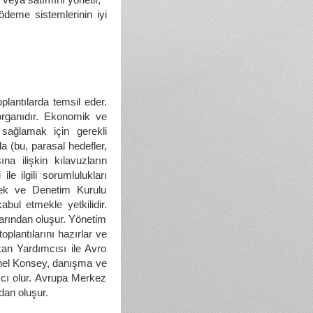
ödeme sistemlerinin iyi
lantılarda temsil eder.
organıdır. Ekonomik ve
i sağlamak için gerekli
a (bu, parasal hedefler,
na ilişkin kılavuzların
le ilgili sorumlulukları
tmek ve Denetim Kurulu
bul etmekle yetkilidir.
arından oluşur. Yönetim
oplantılarını hazırlar ve
kan Yardımcısı ile Avro
Genel Konsey, danışma ve
mcı olur. Avrupa Merkez
dan oluşur.