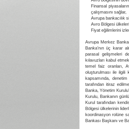
Finansal piyasaları
çalışmasını sağlar,
Avrupa bankacılık sis
Avro Bölgesi ülkeleri
Fiyat eğilimlerini izle
Avrupa Merkez Bankası 
Banka’nın üç karar al
parasal gelişmeleri de
kılavuzları kabul etmek
temel faiz oranları, A
oluşturulması ile ilgil
kapsamında, denetim k
tarafından itiraz edil
Banka, Yönetim Kurulu’
Kurulu, Bankanın günlük 
Kurul tarafından kendi
Bölgesi ülkelerinin lid
koordinasyon rolüne sa
Bankası Başkanı ve Baş