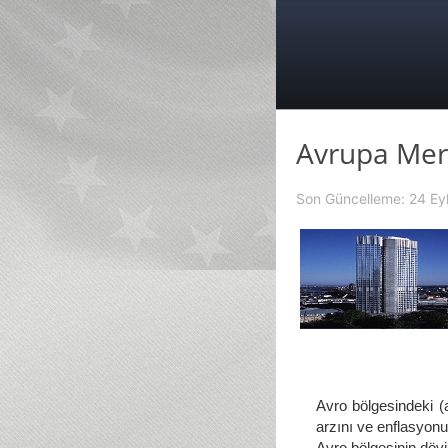
Avrupa Mer
Son Güncelleme: 24 Ey
Avro bölgesindeki (av
arzını ve enflasyonu
Avro bölgesinin döviz