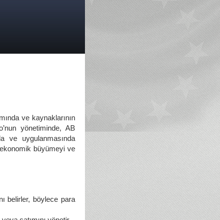
nımında ve kaynaklarının
ro’nun yönetiminde, AB
nda ve uygulanmasında
ece ekonomik büyümeyi ve
nı belirler, böylece para
 veya satımını yönetir,